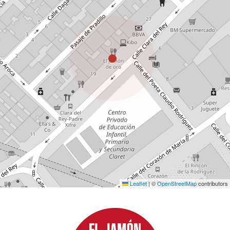
Leaflet
|
©
OpenStreetMap
contributors